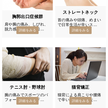
ストレートネック
胸郭出口症候群
首の痛みや頭痛、めまい
肩や腕の痛み、しびれ、
で日常生活が辛いス…
脱力感など胸郭出口…
詳細をみる
詳細をみる
テニス肘・野球肘
猫背矯正
腕の痛みでスポーツのパ
猫背による肩こりや腰痛
フォーマンスが低下…
で辛い…そんなあな…
詳細をみる
詳細をみる