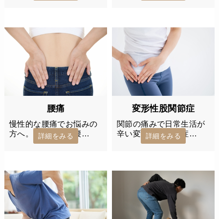
変形性股関節症
腰痛
関節の痛みで日常生活が
慢性的な腰痛でお悩みの
辛い変形性股関節症…
方へ。当院では、腰…
詳細をみる
詳細をみる