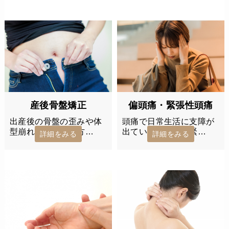
産後骨盤矯正
偏頭痛・緊張性頭痛
出産後の骨盤の歪みや体
頭痛で日常生活に支障が
型崩れにお悩みの方…
出ている偏頭痛・緊…
詳細をみる
詳細をみる