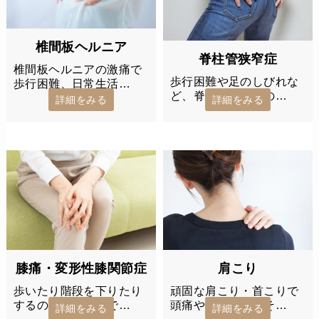
椎間板ヘルニア
脊柱管狭窄症
椎間板ヘルニアの激痛で
歩行困難や足のしびれな
歩行困難、日常生活…
ど、脊柱管狭窄症の…
詳細をみる
詳細をみる
膝痛・変形性膝関節症
肩こり
歩いたり階段を下りたり
頑固な肩こり・首こりで
するのが辛い膝痛で…
頭痛やめまいも…そ…
詳細をみる
詳細をみる