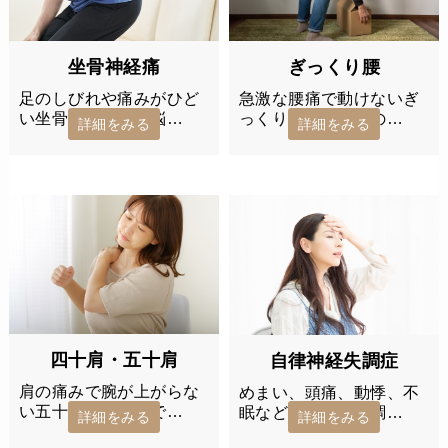
ぎっくり腰
坐骨神経痛
急激な腰痛で動けないぎ
足のしびれや痛みがひど
っくり腰でお悩みの…
い坐骨神経痛でお悩…
詳細をみる
詳細をみる
四十肩・五十肩
自律神経失調症
肩の痛みで腕が上がらな
めまい、頭痛、動悸、不
い五十肩・四十肩で…
眠など自律神経失調…
詳細をみる
詳細をみる