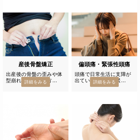
産後骨盤矯正
偏頭痛・緊張性頭痛
出産後の骨盤の歪みや体
頭痛で日常生活に支障が
型崩れにお悩みの方…
出ている偏頭痛・緊…
詳細をみる
詳細をみる