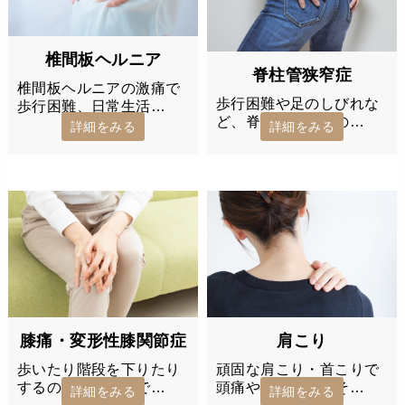
椎間板ヘルニア
脊柱管狭窄症
椎間板ヘルニアの激痛で
歩行困難や足のしびれな
歩行困難、日常生活…
ど、脊柱管狭窄症の…
詳細をみる
詳細をみる
膝痛・変形性膝関節症
肩こり
歩いたり階段を下りたり
頑固な肩こり・首こりで
するのが辛い膝痛で…
頭痛やめまいも…そ…
詳細をみる
詳細をみる