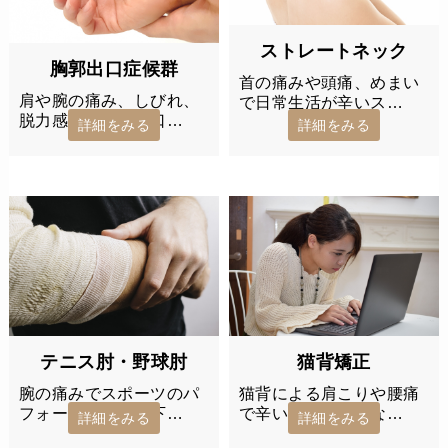
ストレートネック
胸郭出口症候群
首の痛みや頭痛、めまい
肩や腕の痛み、しびれ、
で日常生活が辛いス…
脱力感など胸郭出口…
詳細をみる
詳細をみる
テニス肘・野球肘
猫背矯正
腕の痛みでスポーツのパ
猫背による肩こりや腰痛
フォーマンスが低下…
で辛い…そんなあな…
詳細をみる
詳細をみる