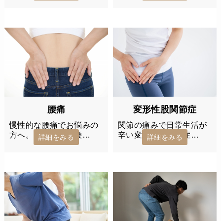
変形性股関節症
腰痛
関節の痛みで日常生活が
慢性的な腰痛でお悩みの
辛い変形性股関節症…
方へ。当院では、腰…
詳細をみる
詳細をみる