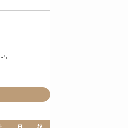
さい。
土
日
祝