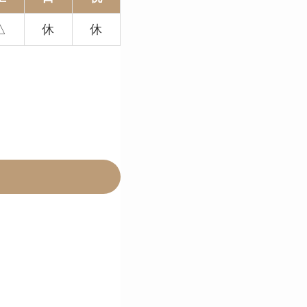
△
休
休