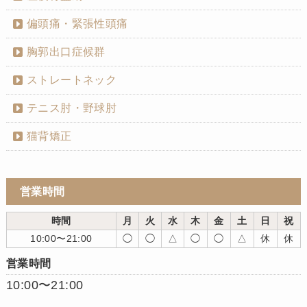
偏頭痛・緊張性頭痛
胸郭出口症候群
ストレートネック
テニス肘・野球肘
猫背矯正
営業時間
時間
月
火
水
木
金
土
日
祝
10:00〜21:00
◯
◯
△
◯
◯
△
休
休
営業時間
10:00〜21:00